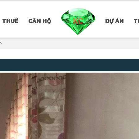
 THUÊ
CĂN HỘ
DỰ ÁN
T
 7