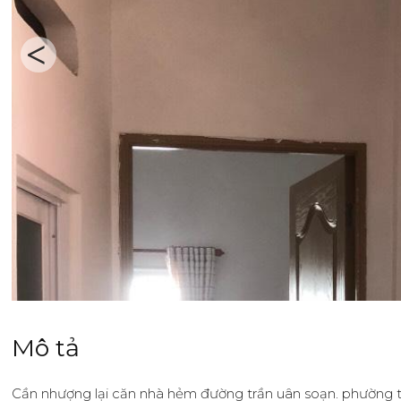
Previous
Mô tả
Cần nhượng lại căn nhà hẻm đường trần uân soạn. phường 