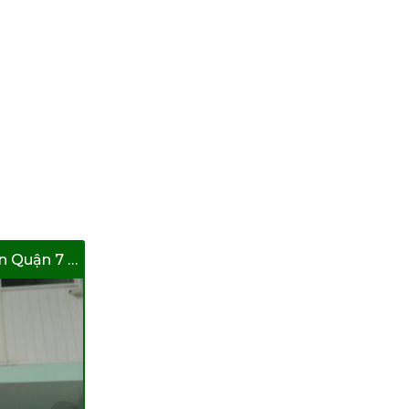
Bán Nhà Hẽm Lâm Văn Bền Quận 7 ( 1 Gác )
Bán Nhà Đường Lâm Văn Bền