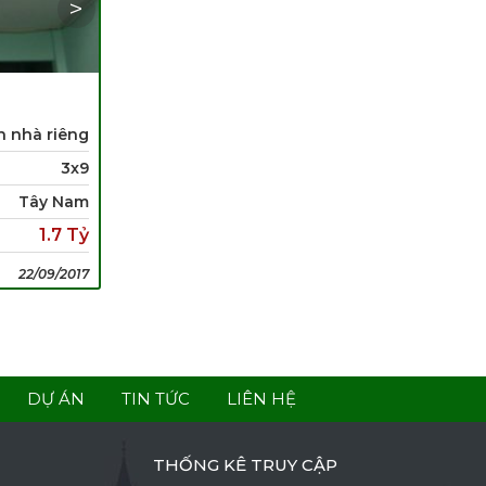
next
ĐƯỜNG LÂM VĂN BỀN
n nhà riêng
Loại
Bán nhà riêng
3x9
Diện tích
5x10
Tây Nam
Hướng
Hướng Tây
1.7 Tỷ
Giá
5.4 Tỷ
22/09/2017
10 Lượt xem
22/09/2017
DỰ ÁN
TIN TỨC
LIÊN HỆ
THỐNG KÊ TRUY CẬP