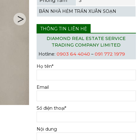
Phòng Tắm
3
BÁN NHÀ HẺM TRẦN XUÂN SOẠN
THÔNG TIN LIÊN HỆ
Next
DIAMOND REAL ESTATE SERVICE
TRADING COMPANY LIMITED
0903 64 4040
091 772 1979
Hotline:
–
Họ tên*
Email
Số điện thoại*
Nội dung