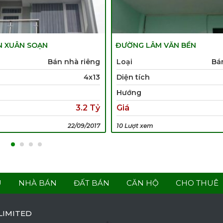
 XUÂN SOẠN
ĐƯỜNG LÂM VĂN BỀN
Bán nhà riêng
Loại
Bá
4x13
Diện tích
Hướng
3.2 Tỷ
Giá
22/09/2017
10 Lượt xem
U
NHÀ BÁN
ĐẤT BÁN
CĂN HỘ
CHO THUÊ
LIMITED