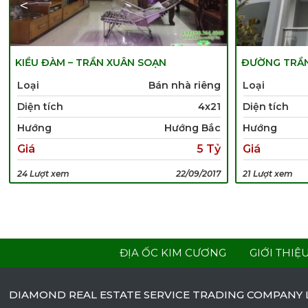
prev
KIỀU ĐÀM – TRẦN XUÂN SOẠN
ĐƯỜNG TRẦN
Loại
Bán nhà riêng
Loại
Diện tích
4x21
Diện tích
Hướng
Hướng Bắc
Hướng
Giá
5 Tỷ
Giá
24 Lượt xem
22/09/2017
21 Lượt xem
ĐỊA ỐC KIM CƯƠNG
GIỚI THIỆ
DIAMOND REAL ESTATE SERVICE TRADING COMPANY 