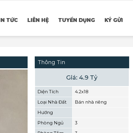
IN TỨC
LIÊN HỆ
TUYỂN DỤNG
KÝ GỬI
Thông Tin
Giá: 4.9 Tỷ
Diện Tích
4.2x18
Loại Nhà Đất
Bán nhà riêng
Hướng
Phòng Ngủ
3