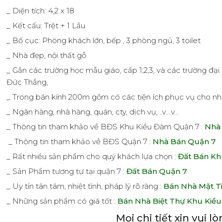
_ Diện tích: 4,2 x 18
_ Kết cấu: Trệt + 1 Lầu
_ Bố cục: Phòng khách lớn, bếp , 3 phòng ngủ, 3 toilet
_ Nhà đẹp, nội thất gỗ
_ Gần các trường học mẫu giáo, cấp 1,2,3, và các trường đ
Đức Thắng,
_ Trong bán kính 200m gồm có các tiện ích phục vụ cho n
_ Ngân hàng, nhà hàng, quán, cty, dịch vụ, ..v….v…
_ Thông tin tham khảo về BĐS Khu Kiều Đàm Quận 7 :
Nhà
_ Thông tin tham khảo về BĐS Quận 7 :
Nhà Bán Quận 7
_ Rất nhiều sản phẩm cho quý khách lựa chọn :
Đất Bán Kh
_ Sản Phẩm tương tự tại quận 7 :
Đất Bán Quận 7
_ Uy tín tân tâm, nhiệt tình, pháp lý rõ ràng :
Bán Nhà Mặt T
_ Những sản phẩm có giá tốt :
Bán Nhà Biệt Thự Khu Kiề
Mọi chi tiết xin vui 