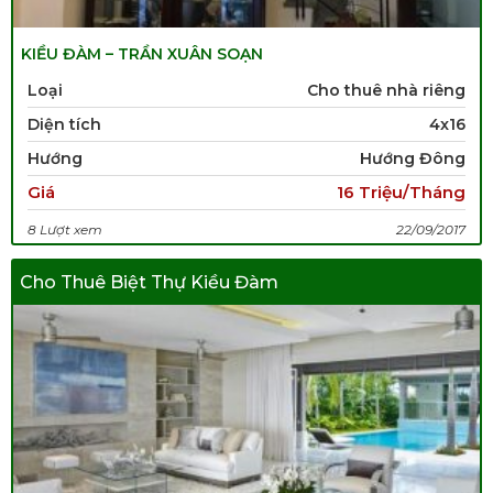
KIỀU ĐÀM – TRẦN XUÂN SOẠN
Loại
Cho thuê nhà riêng
Diện tích
4x16
Hướng
Hướng Đông
Giá
16 Triệu/Tháng
8 Lượt xem
22/09/2017
Cho Thuê Biệt Thự Kiều Đàm