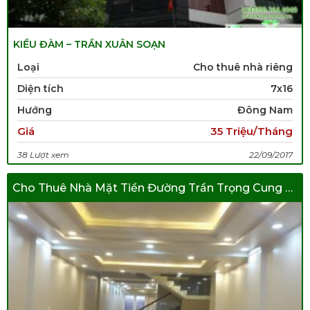
KIỀU ĐÀM – TRẦN XUÂN SOẠN
Loại
Cho thuê nhà riêng
Diện tích
7x16
Hướng
Đông Nam
Giá
35 Triệu/Tháng
38 Lượt xem
22/09/2017
Cho Thuê Nhà Mặt Tiền Đường Trần Trọng Cung KDC Nam Long. 5 Lầu