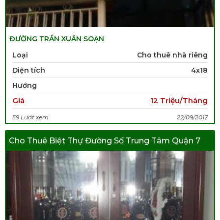
ĐƯỜNG TRẦN XUÂN SOẠN
Loại
Cho thuê nhà riêng
Diện tích
4x18
Hướng
Giá
12 Triệu/Tháng
59 Lượt xem
22/09/2017
Cho Thuê Biệt Thự Đường Số Trung Tâm Quận 7