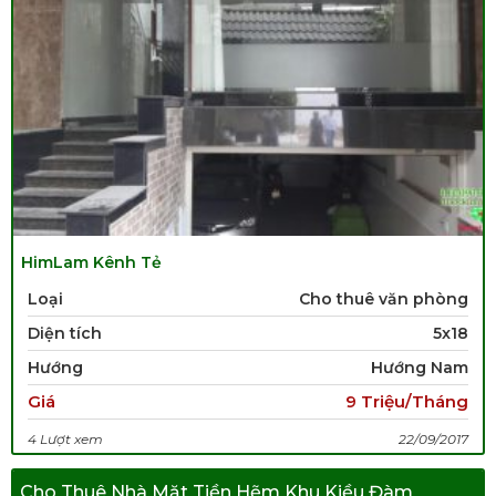
HimLam Kênh Tẻ
Loại
Cho thuê văn phòng
Diện tích
5x18
Hướng
Hướng Nam
Giá
9 Triệu/Tháng
4 Lượt xem
22/09/2017
Cho Thuê Nhà Mặt Tiền Hẽm Khu Kiều Đàm