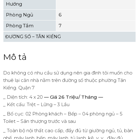
Hướng
Phòng Ngủ
6
Phòng Tắm
7
ĐƯỜNG SỐ – TÂN KIỂNG
Mô tả
Do không có nhu cầu sử dụng nên gia đình tôi muốn cho
thuê lại căn nhà nằm trên đường số thuộc phường Tân
Kiểng. Quận 7
_ Diện tích: 4 x 20
— Giá 26 Triệu/ Tháng —
_ Kết cấu: Trệt – Lững – 3 Lầu
_ Bố cục: 02 Phòng khách – Bếp – 04 phòng ngủ – 5
Toilet – Sân thượng trước và sau
_ Toàn bộ nội thất cao cấp, đầy đủ từ giường ngủ, tủ, bàn
ghế, máy lạnh, bếp, máy lạnh, tủ lạnh, kệ…v…v… đày đủ