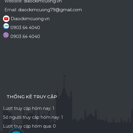
Website:
diaockimcuong.vn
Email:
diaockimcuong79@gmail.com
Diaockimcuong.vn
0903 64 4040
0903 64 4040
THỐNG KÊ TRUY CẬP
Lượt truy cập hôm nay:
1
Số người truy câp hôm nay:
1
Lượt truy cập hôm qua:
0