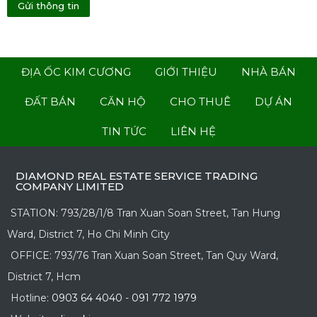
ĐỊA ỐC KIM CƯƠNG
GIỚI THIỆU
NHÀ BÁN
ĐẤT BÁN
CĂN HỘ
CHO THUÊ
DỰ ÁN
TIN TỨC
LIÊN HỆ
DIAMOND REAL ESTATE SERVICE TRADING
COMPANY LIMITED
STATION: 793/28/1/8 Tran Xuan Soan Street, Tan Hung
Ward, District 7, Ho Chi Minh City
OFFICE: 793/76 Tran Xuan Soan Street, Tan Quy Ward,
District 7, Hcm
Hotline:
0903 64 4040
-
091 772 1979