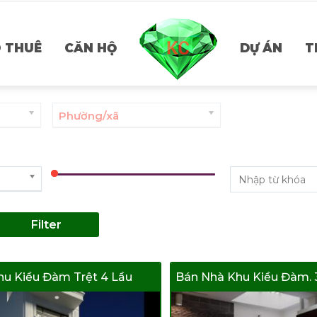
 THUÊ
CĂN HỘ
DỰ ÁN
T
Phường/xã
Price:
0₫
—
0₫
Filter
u Kiều Đàm Trệt 4 Lầu
Bán Nhà Khu Kiều Đàm. 