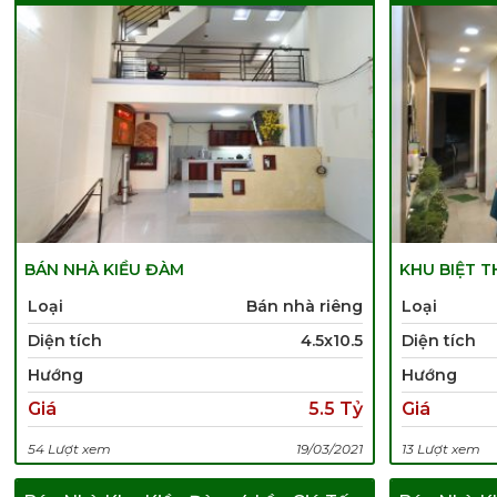
BÁN NHÀ KIỀU ĐÀM
KHU BIỆT T
Loại
Bán nhà riêng
Loại
Diện tích
4.5x10.5
Diện tích
Hướng
Hướng
Giá
5.5 Tỷ
Giá
54 Lượt xem
19/03/2021
13 Lượt xem