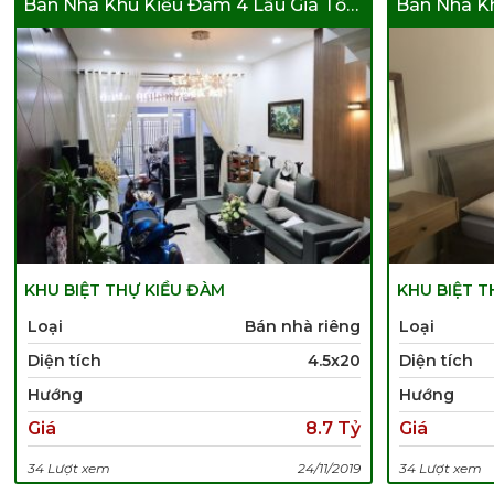
Bán Nhà Khu Kiều Đàm 4 Lầu Giá Tốt Nhất
KHU BIỆT THỰ KIỀU ĐÀM
KHU BIỆT T
Loại
Bán nhà riêng
Loại
Diện tích
4.5x20
Diện tích
Hướng
Hướng
Giá
8.7 Tỷ
Giá
34 Lượt xem
24/11/2019
34 Lượt xem