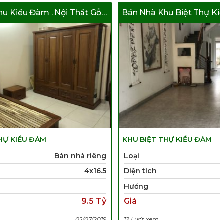
Bán Nhà Khu Kiều Đàm . Nội Thất Gỗ Căm Xe
HỰ KIỀU ĐÀM
KHU BIỆT THỰ KIỀU ĐÀM
Bán nhà riêng
Loại
4x16.5
Diện tích
Hướng
9.5 Tỷ
Giá
02/07/2019
12 Lượt xem