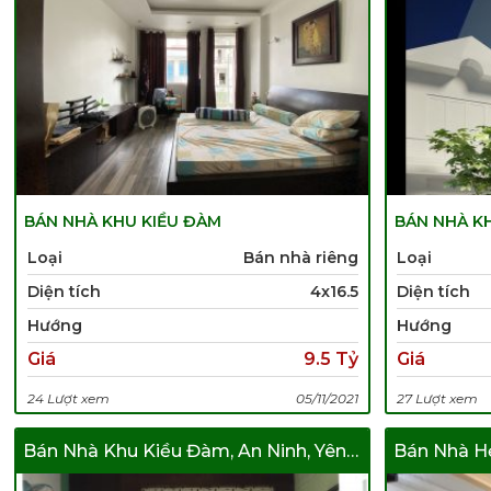
BÁN NHÀ KHU KIỀU ĐÀM
BÁN NHÀ K
Loại
Bán nhà riêng
Loại
Diện tích
4x16.5
Diện tích
Hướng
Hướng
Giá
9.5 Tỷ
Giá
24 Lượt xem
05/11/2021
27 Lượt xem
Bán Nhà Khu Kiều Đàm, An Ninh, Yên Tỉnh