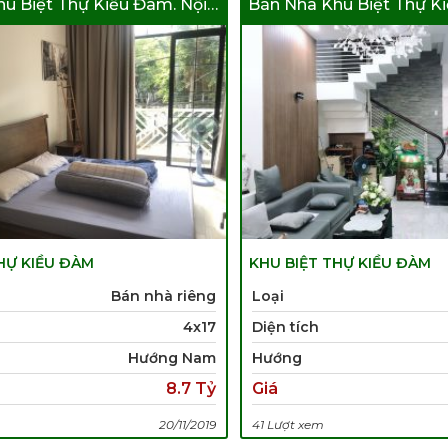
Bán Nhà Khu Biệt Thự Kiều Đàm. Nội Thất Cao Cấp
HỰ KIỀU ĐÀM
KHU BIỆT THỰ KIỀU ĐÀM
Bán nhà riêng
Loại
4x17
Diện tích
Hướng Nam
Hướng
8.7 Tỷ
Giá
20/11/2019
41 Lượt xem