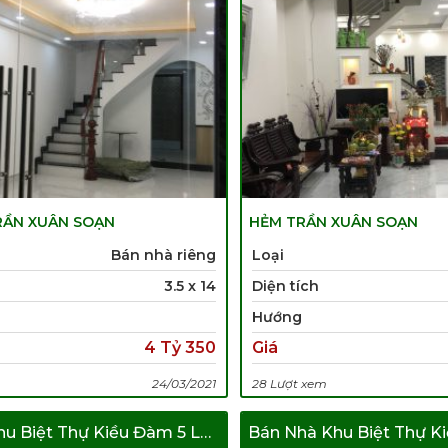
RẦN XUÂN SOẠN
HẺM TRẦN XUÂN SOẠN
Bán nhà riêng
Loại
3.5 x 14
Diện tích
Hướng
4 Tỷ 350
Giá
24/03/2021
28 Lượt xem
Bán Nhà Khu Biệt Thự Kiều Đàm 5 Lầu