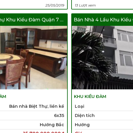
25/05/2019
13 Lượt xem
Bán Biệt Thự Khu Kiều Đàm Quận 7 Giá Tốt Vị Trí Đẹp
Bán Nhà 4 Lầu Khu Kiề
ĐÀM
KHU KIỀU ĐÀM
Bán nhà Biệt Thự, liền kề
Loại
6x35
Diện tích
Hướng Bắc
Hướng