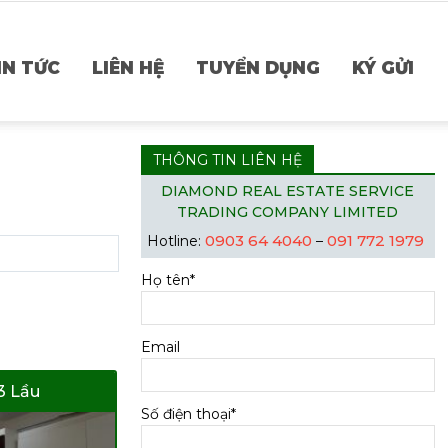
IN TỨC
LIÊN HỆ
TUYỂN DỤNG
KÝ GỬI
THÔNG TIN LIÊN HỆ
DIAMOND REAL ESTATE SERVICE
TRADING COMPANY LIMITED
0903 64 4040
091 772 1979
Hotline:
–
Họ tên*
Email
3 Lầu
Số điện thoại*