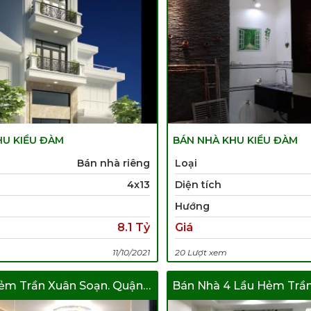
HU KIỀU ĐÀM
BÁN NHÀ KHU KIỀU ĐÀM
Bán nhà riêng
Loại
4x13
Diện tích
Hướng
8.1 Tỷ
Giá
11/10/2021
20 Lượt xem
Bán Nhà Hẻm Trần Xuân Soạn. Quận 7