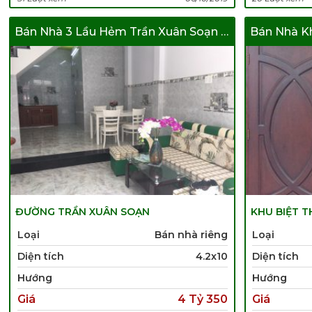
Bán Nhà 3 Lầu Hẻm Trần Xuân Soạn Quận 7
ĐƯỜNG TRẦN XUÂN SOẠN
KHU BIỆT T
Loại
Bán nhà riêng
Loại
Diện tích
4.2x10
Diện tích
Hướng
Hướng
Giá
4 Tỷ 350
Giá