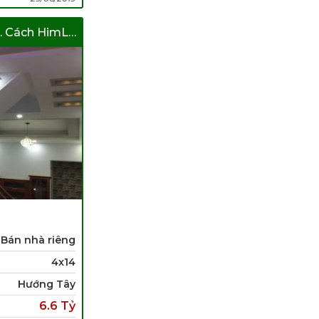
Bán Nhà Trần Xuân Soạn. Cách HimLam 50m
Bán nhà riêng
4x14
Hướng Tây
6.6 Tỷ