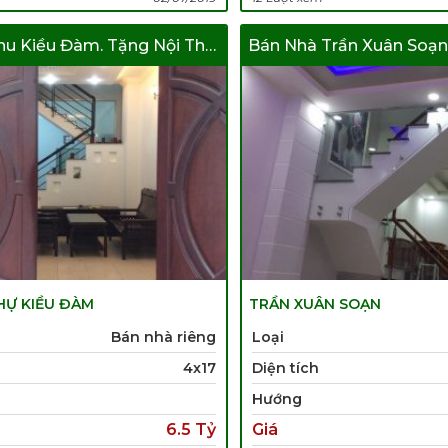
Bán Nhà Khu Kiều Đàm. Tặng Nội Thất
HỰ KIỀU ĐÀM
TRẦN XUÂN SOẠN
Bán nhà riêng
Loại
4x17
Diện tích
Hướng
6.5 Tỷ
Giá