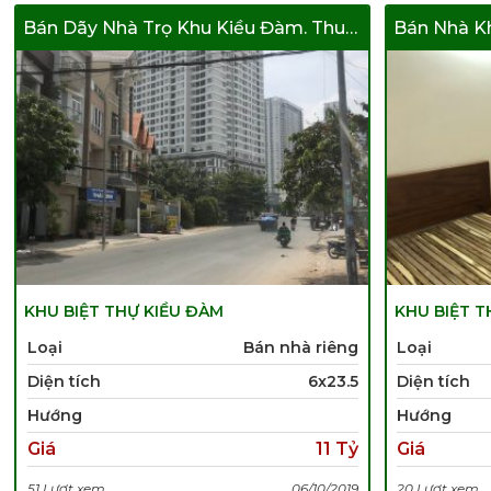
Bán Dãy Nhà Trọ Khu Kiều Đàm. Thu Nhập Cao.
KHU BIỆT THỰ KIỀU ĐÀM
KHU BIỆT T
Loại
Bán nhà riêng
Loại
Diện tích
6x23.5
Diện tích
Hướng
Hướng
Giá
11 Tỷ
Giá
51 Lượt xem
06/10/2019
20 Lượt xem