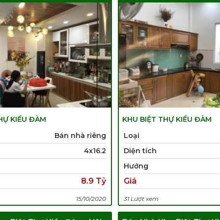
HỰ KIỀU ĐÀM
KHU BIỆT THỰ KIỀU ĐÀM
Bán nhà riêng
Loại
4x16.2
Diện tích
Hướng
8.9 Tỷ
Giá
15/10/2020
31 Lượt xem